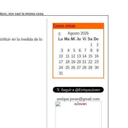
Muro, son casi la misma cosa.
Cosas viejas
<
Agosto 2026
Lu
Ma
Mi
Ju
Vi
Sa
Do
tribuir en la medida de lo
1
2
3
4
5
6
7
8
9
10
11
12
13
14
15
16
17
18
19
20
21
22
23
24
25
26
27
28
29
30
31
enrique.joven@gmail.com