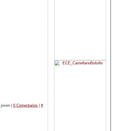
 joven |
0 Comentarios
|
#