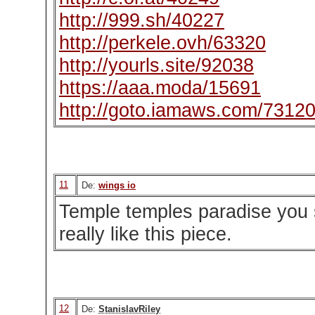
http://999.sh/40227
http://perkele.ovh/63320
http://yourls.site/92038
https://aaa.moda/15691
http://goto.iamaws.com/7312
11
De:
wings io
Temple temples paradise you s
really like this piece.
12
De:
StanislavRiley