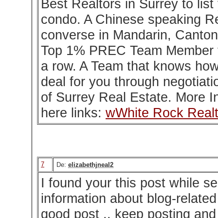
Best Realtors in Surrey to lis
condo. A Chinese speaking Re
converse in Mandarin, Canton
Top 1% PREC Team Member fo
a row. A Team that knows how 
deal for you through negotiat
of Surrey Real Estate. More In
here links:
wWhite Rock Realt
7
De:
elizabethjneal2
I found your this post while se
information about blog-related 
good post .. keep posting and